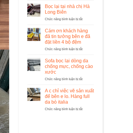
lại
Bọc lại tại nhà chị Hà
ghế
Long Biên
tại
ở
Chức năng bình luận bị tắt
nhà
Bọc
chị
lại
Thương
Cám ơn khách hàng
tại
cc
đã tin tưởng bên e đã
nhà
K35
đặt liền 4 bộ đệm
chị
Tân
ở
Chức năng bình luận bị tắt
Hà
Mai
Cám
Long
ơn
Biên
Sofa bọc lại dòng da
khách
chống mực, chống cào
hàng
xước
đã
ở
Chức năng bình luận bị tắt
tin
Sofa
tưởng
bọc
bên
A c chỉ việc vẽ sản xuất
lại
e
để bên e lo. Hàng full
dòng
đã
da bò italia
da
đặt
ở
Chức năng bình luận bị tắt
chống
liền
A
mực,
4
c
chống
bộ
chỉ
cào
đệm
việc
xước