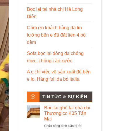
Bọc lại tại nhà chị Hà Long
Biên
Cám ơn khách hàng đã tin
tưởng bên e đã đặt liền 4 bộ
đệm
Sofa bọc lại dòng da chống
mực, chống cào xước
A c chỉ việc vẽ sản xuất để bên
e lo. Hàng full da bò italia
TIN TỨC & SỰ KIỆN
Bọc lại ghế tại nhà chị
Thương cc K35 Tân
Mai
ở
Chức năng bình luận bị tắt
Bọc