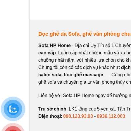
Bọc ghế da Sofa, ghế văn phòng ch
Sofa HP Home
- Địa chỉ Uy Tín số 1 Chuyê
cao cấp
. Luôn cập nhật những mẫu và xu 
chuộng nhất năm, với nhiều lựa chọn cho kh
Chúng tôi còn có các dịch vụ khác như:
dịch
salon sofa
,
bọc ghế massage
.......Cùng n
ghế sofa và chuyên gia tư vấn phong thủy ch
Liên hệ với Sofa HP Home ngay để hưởng nh
Trụ sở chính
: LK1 tổng cục 5 yên xá, Tân Tr
Điện thoại
:
098.123.93.93
-
0936.112.003