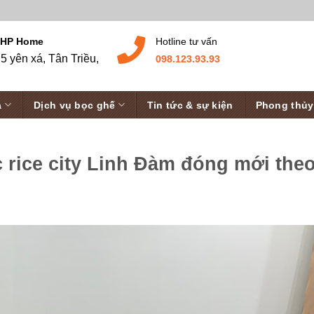
 HP Home
Hotline tư vấn
5 yên xá, Tân Triều,
098.123.93.93
a
Dịch vụ bọc ghế
Tin tức & sự kiện
Phong thủy
 rice city Linh Đàm đóng mới the