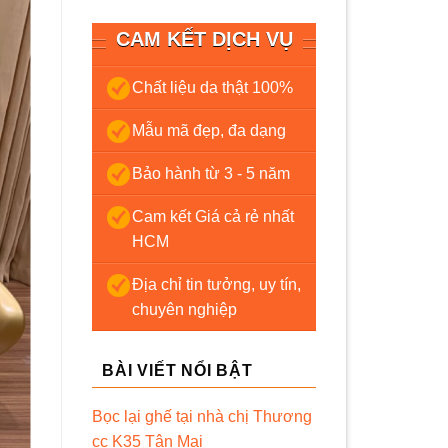
CAM KẾT DỊCH VỤ
Chất liệu da thật 100%
Mẫu mã đẹp, đa dạng
Bảo hành từ 3 - 5 năm
Cam kết Giá cả rẻ nhất
HCM
Địa chỉ tin tưởng, uy tín,
chuyên nghiệp
BÀI VIẾT NỔI BẬT
Bọc lại ghế tại nhà chị Thương
cc K35 Tân Mai