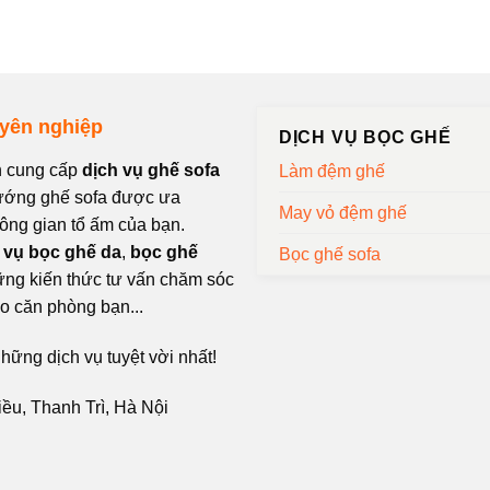
uyên nghiệp
DỊCH VỤ BỌC GHẾ
n cung cấp
dịch vụ ghế sofa
Làm đệm ghế
hướng ghế sofa được ưa
May vỏ đệm ghế
ông gian tổ ấm của bạn.
 vụ bọc ghế da
,
bọc ghế
Bọc ghế sofa
hững kiến thức tư vấn chăm sóc
o căn phòng bạn...
ững dịch vụ tuyệt vời nhất!
iều, Thanh Trì, Hà Nội