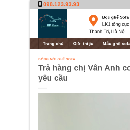
Skip
098.123.93.93
to
Bọc ghế Sofa
content
LK1 tổng cục 
Thanh Trì, Hà Nội
Trang chủ
Giới thiệu
Mẫu ghế sof
ĐÓNG MỚI GHẾ SOFA
Trả hàng chị Vân Anh cc
yêu cầu