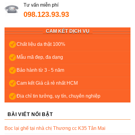
Tư vấn miễn phí
098.123.93.93
CAM KẾT DỊCH VỤ
Chất liệu da thật 100%
Mẫu mã đẹp, đa dạng
Bảo hành từ 3 - 5 năm
Cam kết Giá cả rẻ nhất HCM
Địa chỉ tin tưởng, uy tín, chuyên nghiệp
BÀI VIẾT NỔI BẬT
Bọc lại ghế tại nhà chị Thương cc K35 Tân Mai