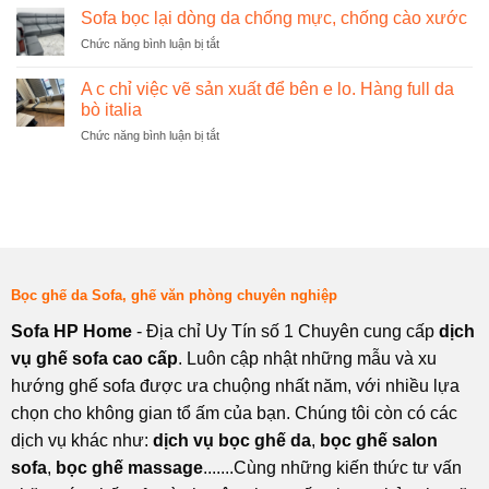
ơn
Long
Sofa bọc lại dòng da chống mực, chống cào xước
Mai
khách
Biên
ở
Chức năng bình luận bị tắt
hàng
Sofa
đã
bọc
tin
A c chỉ việc vẽ sản xuất để bên e lo. Hàng full da
lại
tưởng
bò italia
dòng
bên
ở
Chức năng bình luận bị tắt
da
e
A
chống
đã
c
mực,
đặt
chỉ
chống
liền
việc
cào
4
vẽ
xước
bộ
sản
đệm
xuất
để
Bọc ghế da Sofa, ghế văn phòng chuyên nghiệp
bên
e
Sofa HP Home
- Địa chỉ Uy Tín số 1 Chuyên cung cấp
dịch
lo.
vụ ghế sofa cao cấp
. Luôn cập nhật những mẫu và xu
Hàng
full
hướng ghế sofa được ưa chuộng nhất năm, với nhiều lựa
da
chọn cho không gian tổ ấm của bạn. Chúng tôi còn có các
bò
italia
dịch vụ khác như:
dịch vụ bọc ghế da
,
bọc ghế salon
sofa
,
bọc ghế massage
.......Cùng những kiến thức tư vấn