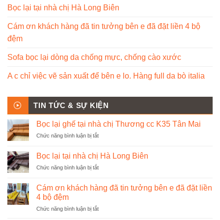
Bọc lại tại nhà chị Hà Long Biên
Cám ơn khách hàng đã tin tưởng bên e đã đặt liền 4 bộ
đệm
Sofa bọc lại dòng da chống mực, chống cào xước
A c chỉ việc vẽ sản xuất để bên e lo. Hàng full da bò italia
TIN TỨC & SỰ KIỆN
Bọc lại ghế tại nhà chị Thương cc K35 Tân Mai
ở
Chức năng bình luận bị tắt
Bọc
lại
Bọc lại tại nhà chị Hà Long Biên
ghế
ở
Chức năng bình luận bị tắt
tại
Bọc
nhà
lại
chị
Cám ơn khách hàng đã tin tưởng bên e đã đặt liền
tại
Thương
4 bộ đệm
nhà
cc
ở
Chức năng bình luận bị tắt
chị
K35
Cám
Hà
Tân